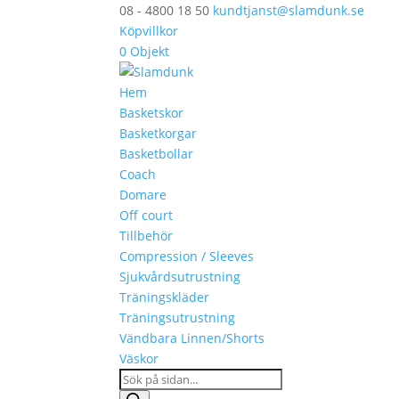
08 - 4800 18 50
kundtjanst@slamdunk.se
Köpvillkor
0 Objekt
Hem
Basketskor
Basketkorgar
Basketbollar
Coach
Domare
Off court
Tillbehör
Compression / Sleeves
Sjukvårdsutrustning
Träningskläder
Träningsutrustning
Vändbara Linnen/Shorts
Väskor
Products
search