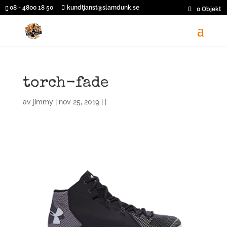
08 - 4800 18 50
kundtjanst@slamdunk.se
0 Objekt
torch-fade
av
jimmy
| nov 25, 2019 | |