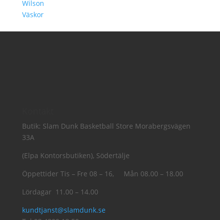
Wilson
Väskor
Kontakt
Butik: Slam Dunk Basketball Store Morabergsvägen
33A
(Elpa Kontorsbutiken), Södertälje
Öppettider Tis – Fre 08 – 16, Mån 08.00 – 18.00
Lördagar 11.00 – 14.00
kundtjanst@slamdunk.se