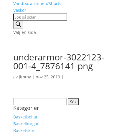
Vändbara Linnen/Shorts
Väskor
Products
search
Välj en sida
underarmor-3022123-
001-4_7876141 png
av
jimmy
| nov 25, 2019 | |
Sök
Kategorier
efter:
Basketbollar
Basketkorgar
Basketskor