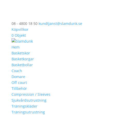
08 - 4800 18 50
kundtjanst@slamdunk.se
Köpvillkor
0 Objekt
Hem
Basketskor
Basketkorgar
Basketbollar
Coach
Domare
Off court
Tillbehör
Compression / Sleeves
Sjukvårdsutrustning
Träningskläder
Träningsutrustning