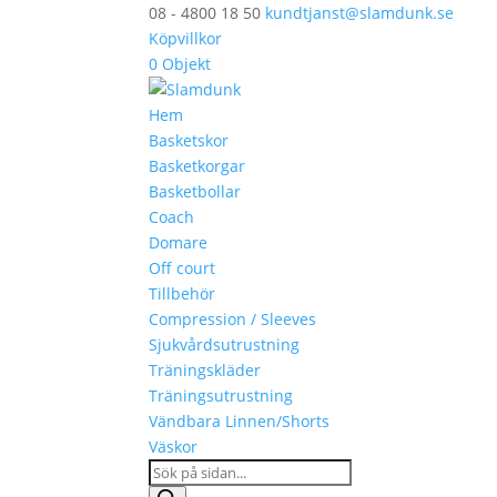
08 - 4800 18 50
kundtjanst@slamdunk.se
Köpvillkor
0 Objekt
Hem
Basketskor
Basketkorgar
Basketbollar
Coach
Domare
Off court
Tillbehör
Compression / Sleeves
Sjukvårdsutrustning
Träningskläder
Träningsutrustning
Vändbara Linnen/Shorts
Väskor
Products
search