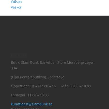
Wilson
Väskor
Kontakt
Butik: Slam Dunk Basketball Store Morabergsvägen
33A
(Elpa Kontorsbutiken), Södertälje
Öppettider Tis – Fre 08 – 16, Mån 08.00 – 18.00
Lördagar 11.00 – 14.00
kundtjanst@slamdunk.se