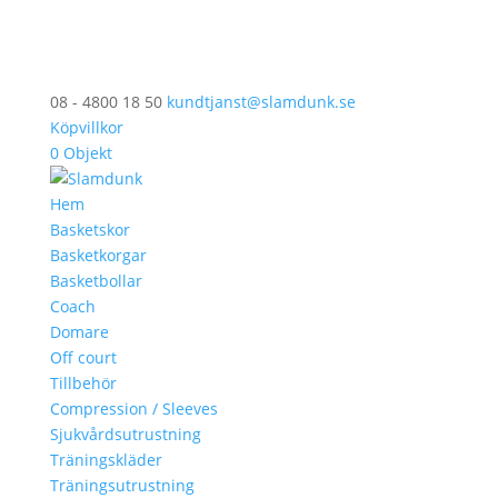
08 - 4800 18 50
kundtjanst@slamdunk.se
Köpvillkor
0 Objekt
Hem
Basketskor
Basketkorgar
Basketbollar
Coach
Domare
Off court
Tillbehör
Compression / Sleeves
Sjukvårdsutrustning
Träningskläder
Träningsutrustning