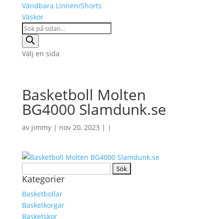
Vändbara Linnen/Shorts
Väskor
Products
search
Välj en sida
Basketboll Molten
BG4000 Slamdunk.se
av
jimmy
| nov 20, 2023 | |
Sök
Kategorier
efter:
Basketbollar
Basketkorgar
Basketskor