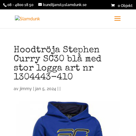
08 - 4800 18 50
kundtjanst@slamdunk.se
0 Objekt
Hoodtröja Stephen
Curry SC30 blå med
stor logga art nr
1304443-410
av
jimmy
| jan 5, 2024 | |