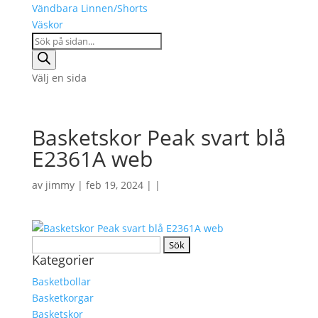
Vändbara Linnen/Shorts
Väskor
Products
search
Välj en sida
Basketskor Peak svart blå
E2361A web
av
jimmy
| feb 19, 2024 | |
Sök
Kategorier
efter:
Basketbollar
Basketkorgar
Basketskor