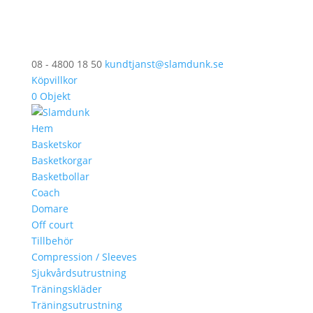
08 - 4800 18 50
kundtjanst@slamdunk.se
Köpvillkor
0 Objekt
Hem
Basketskor
Basketkorgar
Basketbollar
Coach
Domare
Off court
Tillbehör
Compression / Sleeves
Sjukvårdsutrustning
Träningskläder
Träningsutrustning