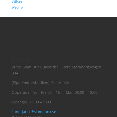
Wilson
Väskor
Kontakt
Butik: Slam Dunk Basketball Store Morabergsvägen
33A
(Elpa Kontorsbutiken), Södertälje
Öppettider Tis – Fre 08 – 16, Mån 08.00 – 18.00
Lördagar 11.00 – 14.00
kundtjanst@slamdunk.se