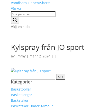
Vändbara Linnen/Shorts
Väskor
Products
search
Välj en sida
Kylspray från JO sport
av
jimmy
| mar 12, 2024 | |
Sök
Kategorier
efter:
Basketbollar
Basketkorgar
Basketskor
Basketskor Under Armour