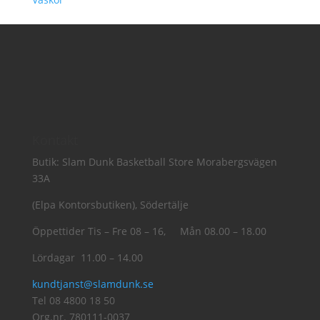
Kontakt
Butik: Slam Dunk Basketball Store Morabergsvägen
33A
(Elpa Kontorsbutiken), Södertälje
Öppettider Tis – Fre 08 – 16, Mån 08.00 – 18.00
Lördagar 11.00 – 14.00
kundtjanst@slamdunk.se
Tel 08 4800 18 50
Org.nr. 780111-0037