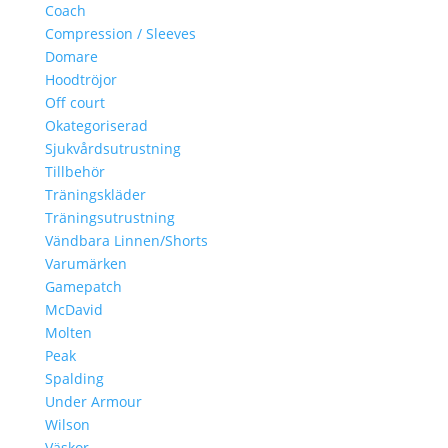
Coach
Compression / Sleeves
Domare
Hoodtröjor
Off court
Okategoriserad
Sjukvårdsutrustning
Tillbehör
Träningskläder
Träningsutrustning
Vändbara Linnen/Shorts
Varumärken
Gamepatch
McDavid
Molten
Peak
Spalding
Under Armour
Wilson
Väskor