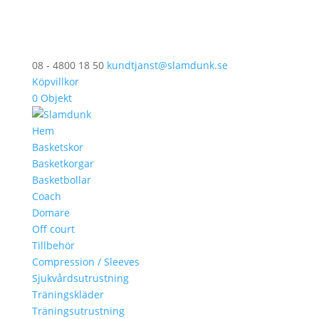
08 - 4800 18 50
kundtjanst@slamdunk.se
Köpvillkor
0 Objekt
Hem
Basketskor
Basketkorgar
Basketbollar
Coach
Domare
Off court
Tillbehör
Compression / Sleeves
Sjukvårdsutrustning
Träningskläder
Träningsutrustning