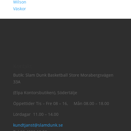
Wilson
Väskor
Kontakt
Butik: Slam Dunk Basketball Store Morabergsvägen
33A
(Elpa Kontorsbutiken), Södertälje
Öppettider Tis – Fre 08 – 16, Mån 08.00 – 18.00
Lördagar 11.00 – 14.00
kundtjanst@slamdunk.se