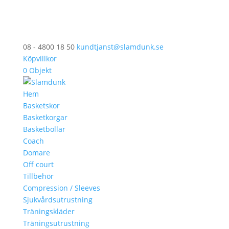
08 - 4800 18 50
kundtjanst@slamdunk.se
Köpvillkor
0 Objekt
Hem
Basketskor
Basketkorgar
Basketbollar
Coach
Domare
Off court
Tillbehör
Compression / Sleeves
Sjukvårdsutrustning
Träningskläder
Träningsutrustning