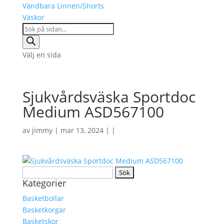
Vändbara Linnen/Shorts
Väskor
Products
search
Välj en sida
Sjukvårdsväska Sportdoc
Medium ASD567100
av
jimmy
| mar 13, 2024 | |
Sök
Kategorier
efter:
Basketbollar
Basketkorgar
Basketskor