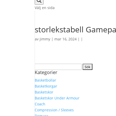
Välj en sida
storlekstabell Gamep
av
jimmy
| mar 16, 2024 | |
Sök
Kategorier
efter:
Basketbollar
Basketkorgar
Basketskor
Basketskor Under Armour
Coach
Compression / Sleeves
Domare