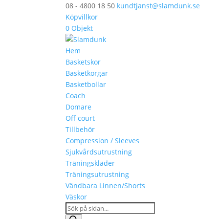
08 - 4800 18 50
kundtjanst@slamdunk.se
Köpvillkor
0 Objekt
Hem
Basketskor
Basketkorgar
Basketbollar
Coach
Domare
Off court
Tillbehör
Compression / Sleeves
Sjukvårdsutrustning
Träningskläder
Träningsutrustning
Vändbara Linnen/Shorts
Väskor
Products
search