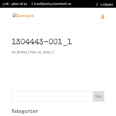
08 - 4800 18 50
kundtjanst@slamdunk.se
0 Objekt
1304443-001_1
av
jimmy
| nov 10, 2017 | |
Kategorier