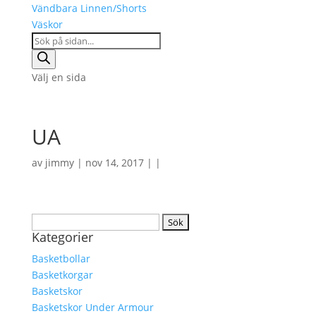
Vändbara Linnen/Shorts
Väskor
Products
search
Välj en sida
UA
av
jimmy
| nov 14, 2017 | |
Sök
Kategorier
efter:
Basketbollar
Basketkorgar
Basketskor
Basketskor Under Armour