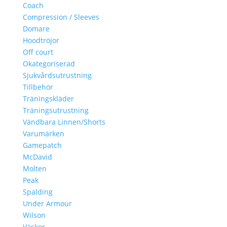
Coach
Compression / Sleeves
Domare
Hoodtröjor
Off court
Okategoriserad
Sjukvårdsutrustning
Tillbehör
Träningskläder
Träningsutrustning
Vändbara Linnen/Shorts
Varumärken
Gamepatch
McDavid
Molten
Peak
Spalding
Under Armour
Wilson
Väskor