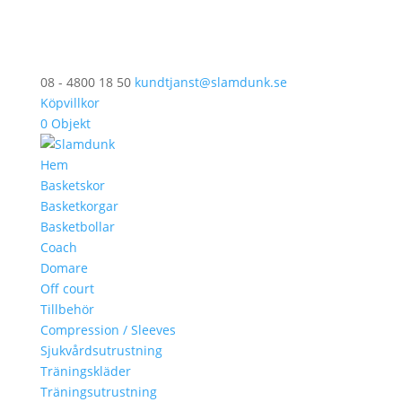
08 - 4800 18 50
kundtjanst@slamdunk.se
Köpvillkor
0 Objekt
Hem
Basketskor
Basketkorgar
Basketbollar
Coach
Domare
Off court
Tillbehör
Compression / Sleeves
Sjukvårdsutrustning
Träningskläder
Träningsutrustning