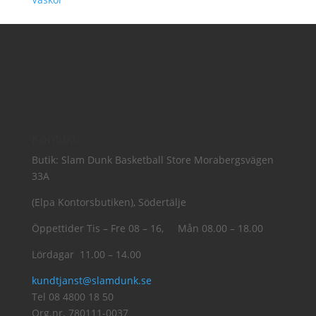
Kontakt
Butik: Slam Dunk Basketball Store Morabergsvägen
33A
(Elpa Kontorsbutiken), Södertälje
Öppettider Tis – Fre 08 – 16, Mån 08.00 – 18.00
Lördagar 11.00 – 14.00
kundtjanst@slamdunk.se
Tel 08 4800 18 50
Org.nr. 780111-0037