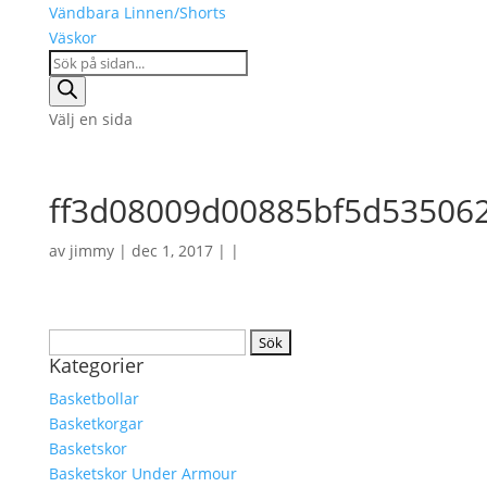
Vändbara Linnen/Shorts
Väskor
Products
search
Välj en sida
ff3d08009d00885bf5d53506
av
jimmy
| dec 1, 2017 | |
Sök
Kategorier
efter:
Basketbollar
Basketkorgar
Basketskor
Basketskor Under Armour