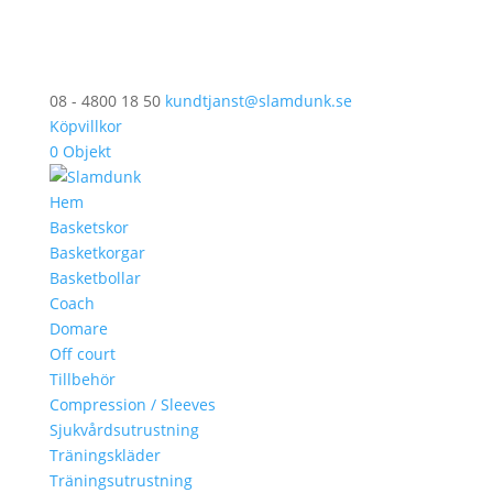
08 - 4800 18 50
kundtjanst@slamdunk.se
Köpvillkor
0 Objekt
Hem
Basketskor
Basketkorgar
Basketbollar
Coach
Domare
Off court
Tillbehör
Compression / Sleeves
Sjukvårdsutrustning
Träningskläder
Träningsutrustning