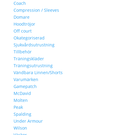
Coach
Compression / Sleeves
Domare
Hoodtröjor
Off court
Okategoriserad
Sjukvårdsutrustning
Tillbehör
Träningskläder
Träningsutrustning
Vändbara Linnen/Shorts
Varumärken
Gamepatch
McDavid
Molten
Peak
Spalding
Under Armour
Wilson
Väskor