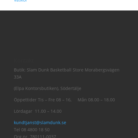
Kontakt
Butik: Slam Dunk Basketball Store Morabergsvägen
33A
(Elpa Kontorsbutiken), Södertälje
Öppettider Tis – Fre 08 – 16, Mån 08.00 – 18.00
Lördagar 11.00 – 14.00
kundtjanst@slamdunk.se
Tel 08 4800 18 50
Org.nr. 780111-0037