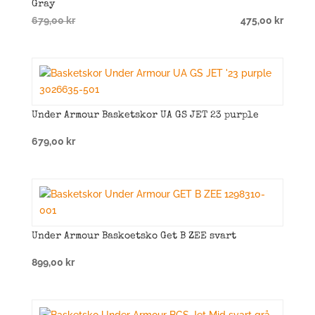
Gray
Det
Det
679,00
kr
475,00
kr
ursprungliga
nuvarande
priset
priset
var:
är:
679,00 kr.
475,00 kr.
Under Armour Basketskor UA GS JET 23 purple
679,00
kr
Under Armour Baskoetsko Get B ZEE svart
899,00
kr