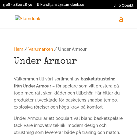
08 - 4800 18 50
kundtjanst@slamdunk.se
0 Objekt
Hem
/
Varumärken
/ Under Armour
Under Armour
Välkommen till vårt sortiment av
basketutrustning
från Under Armour
– för spelare som vill prestera på
topp med rätt skor, kläder och tillbehör. Här hittar du
produkter utvecklade för basketens snabba tempo,
explosiva rörelser och höga krav på komfort.
Under Armour är ett populärt val bland basketspelare
tack vare innovativ teknik, modern design och
utrustning som levererar både på träning och match.