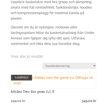
Upptäck basketskor med bra grepp och dämpning,
shorts med full rörelsefrihet, funktionströjor, hoodies
och kompressionsplagg för maximal känsla på
planen.
Oavsett om du är nybörjare, motionär eller
tävlingsspelare hittar du basketutrustning från Under
Armour som hjälper dig lyfta ditt spel. Utforska
sortimentet och hitta dina nya favoriter idag.
Visar alla 37 resultat
KAMPANJ!
Adidas Own the game 2.0 K
Det
Det
599,00
kr
349,00
kr
ursprungliga
nuvarande