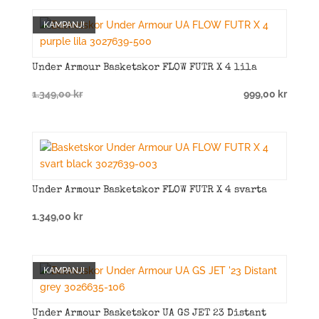
KAMPANJ!
Under Armour Basketskor FLOW FUTR X 4 lila
Det
Det
1.349,00
kr
999,00
kr
ursprungliga
nuvarande
priset
priset
var:
är:
1.349,00 kr.
999,00 kr.
Under Armour Basketskor FLOW FUTR X 4 svarta
1.349,00
kr
KAMPANJ!
Under Armour Basketskor UA GS JET 23 Distant