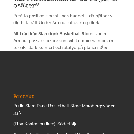
osäker?
Berätta position, spelstil och budget – då hjälper vi
dig hitta rätt Under Armour-utrustning direkt.
Mitt råd från Slamdunk Basketball Store:
Under
Armour passar spelare som vill kombinera modern
teknik, stark komfort och attityd på planen. 🏀🔥
Kontakt
Butik: Slam Dunk Basketball Store Morabergsvägen
33A
(Elpa Kontorsbutiken), Södertälje