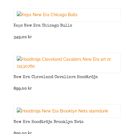
priset
priset
var:
är:
599,00 kr.
349,00 kr.
Keps New Era Chicago Bulls
349,00
kr
New Era Cleveland Cavaliers Hoodtröja
899,00
kr
New Era Hoodtröja Brooklyn Nets
899,00
kr