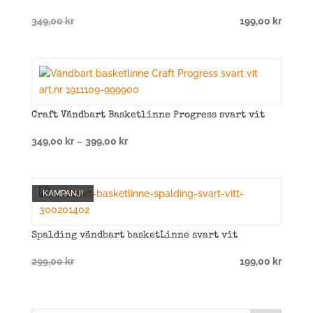
Det
Det
349,00
kr
199,00
kr
ursprungliga
nuvarande
priset
priset
var:
är:
349,00 kr.
199,00 kr.
Craft Vändbart Basketlinne Progress svart vit
Prisintervall:
349,00
kr
–
399,00
kr
349,00 kr
till
399,00 kr
KAMPANJ!
Spalding vändbart basketLinne svart vit
Det
Det
299,00
kr
199,00
kr
ursprungliga
nuvarande
priset
priset
var:
är: