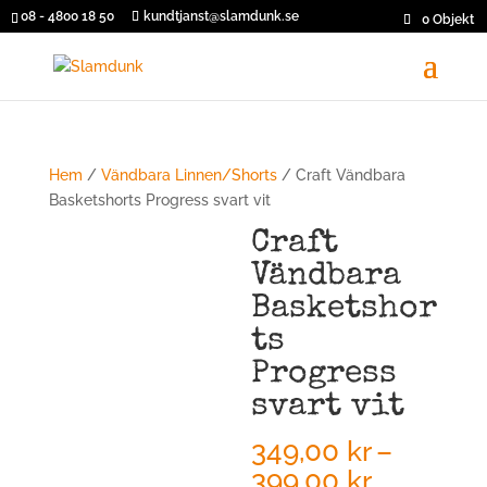
08 - 4800 18 50
kundtjanst@slamdunk.se
0 Objekt
Hem
/
Vändbara Linnen/Shorts
/ Craft Vändbara
Basketshorts Progress svart vit
Craft
Vändbara
Basketshor
ts
Progress
svart vit
349,00
kr
–
Prisinterv
399,00
kr