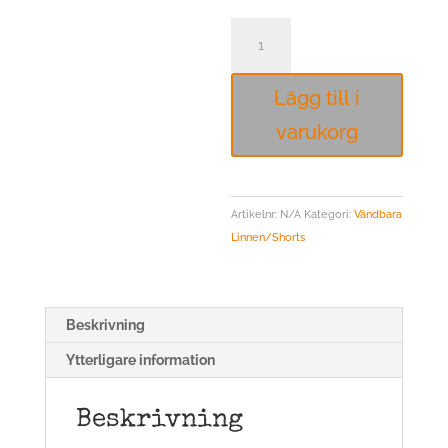
Craft
Vändbara
Basketshorts
Lägg till i
Progress
svart
varukorg
vit
mängd
Artikelnr:
N/A
Kategori:
Vändbara
Linnen/Shorts
Beskrivning
Ytterligare information
Beskrivning