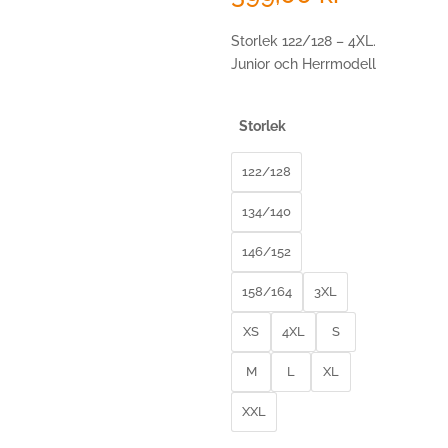
349,00 k
till
Storlek 122/128 – 4XL.
399,00 k
Junior och Herrmodell
Storlek
122/128
134/140
146/152
158/164
3XL
XS
4XL
S
M
L
XL
XXL