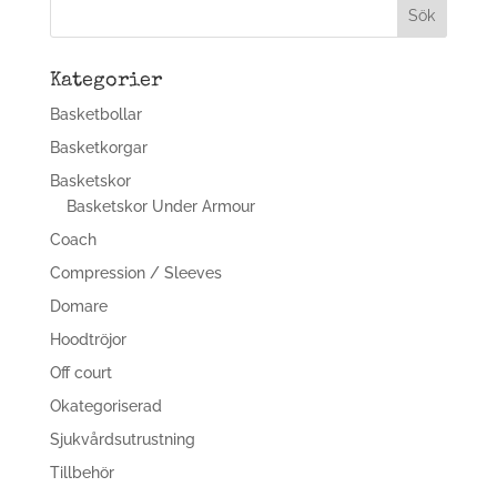
299,00 kr.
199,00 kr.
Kategorier
Basketbollar
Basketkorgar
Basketskor
Basketskor Under Armour
Coach
Compression / Sleeves
Domare
Hoodtröjor
Off court
Okategoriserad
Sjukvårdsutrustning
Tillbehör