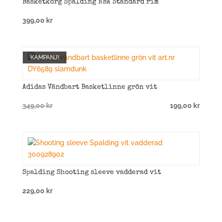
Basketkorg Spalding NBA Standard rim
399,00
kr
KAMPANJ!
Adidas Vändbart Basketlinne grön vit
Det
Det
349,00
kr
199,00
kr
ursprungliga
nuvarande
priset
priset
var:
är:
349,00 kr.
199,00 kr.
Spalding Shooting sleeve vadderad vit
229,00
kr