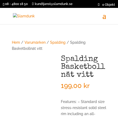
08 - 4800 18 50
kundtjanst@slamdunk.se
0 Objekt
Hem
/
Varumärken
/
Spalding
/ Spalding
Basketbollnät vitt
Spalding
Basketboll
nät vitt
199,00
kr
Features: – Standard size
stress-resistant solid steel
rim including an all-