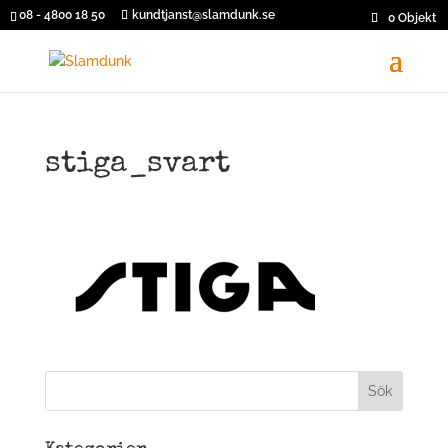
08 - 4800 18 50
kundtjanst@slamdunk.se
0 Objekt
stiga_svart