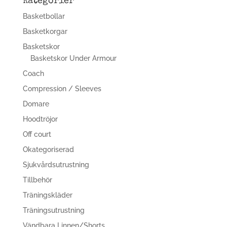
Kategorier
Basketbollar
Basketkorgar
Basketskor
Basketskor Under Armour
Coach
Compression / Sleeves
Domare
Hoodtröjor
Off court
Okategoriserad
Sjukvårdsutrustning
Tillbehör
Träningskläder
Träningsutrustning
Vändbara Linnen/Shorts