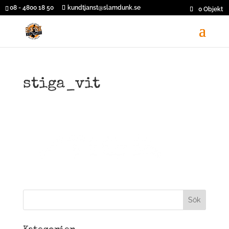
08 - 4800 18 50
kundtjanst@slamdunk.se
0 Objekt
stiga_vit