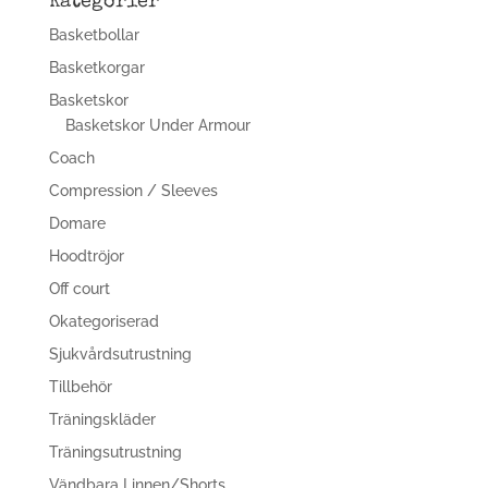
Kategorier
Basketbollar
Basketkorgar
Basketskor
Basketskor Under Armour
Coach
Compression / Sleeves
Domare
Hoodtröjor
Off court
Okategoriserad
Sjukvårdsutrustning
Tillbehör
Träningskläder
Träningsutrustning
Vändbara Linnen/Shorts