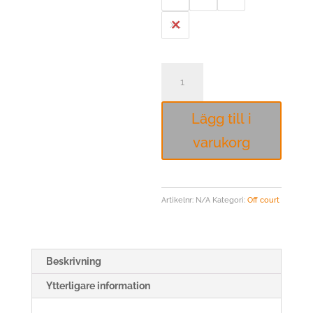
XL
Spalding
T-
shirt
Lägg till i
Street
svart
varukorg
grön
mängd
Artikelnr:
N/A
Kategori:
Off court
Beskrivning
Ytterligare information