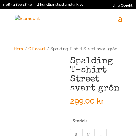
08 - 4800 18 50
kundtjanst@slamdunk.se
0 Objekt
Hem
/
Off court
/ Spalding T-shirt Street svart grön
Spalding
T-shirt
Street
svart grön
299,00
kr
Storlek
S
M
L