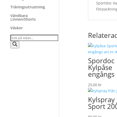
Sportdoc Vat
Träningsutrustning
Förpackning
Vändbara
Linnen/Shorts
Väskor
Relatera
Products
search
Spordoc
Kylpåse
engångs
25,00
kr
Kylspray 
Sport 2
89,00
kr