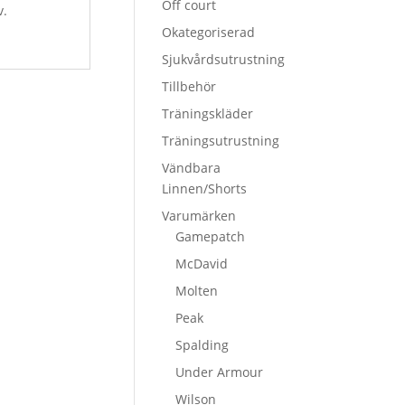
Off court
v.
Okategoriserad
Sjukvårdsutrustning
Tillbehör
Träningskläder
Träningsutrustning
Vändbara
Linnen/Shorts
Varumärken
Gamepatch
McDavid
Molten
Peak
Spalding
Under Armour
Wilson