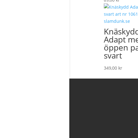
Knäskyd
Adapt m
öppen pa
svart
349,00
kr