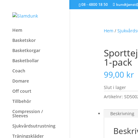
08 - 4800 18 50
kundtjanst
Hem
Hem
/
Sjukvårds
Basketskor
Sportte
Basketkorgar
1-pack
Basketbollar
Coach
99,00
kr
Domare
Slut i lager
Off court
Artikelnr:
SD500
Tillbehör
Compression /
Beskrivning
Sleeves
Sjukvårdsutrustning
Beskri
Träningskläder