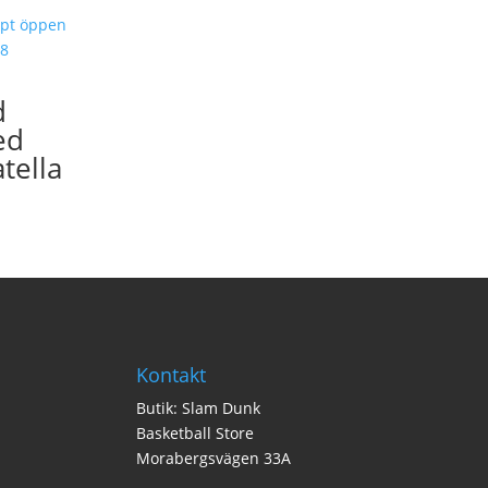
d
ed
tella
Kontakt
Butik: Slam Dunk
Basketball Store
Morabergsvägen 33A