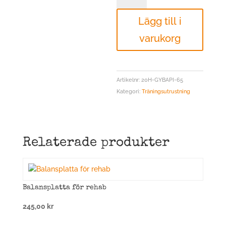
röd
Lägg till i
65cm
mängd
varukorg
Artikelnr:
20H-GYBAPI-65
Kategori:
Träningsutrustning
Relaterade produkter
Balansplatta för rehab
245,00
kr