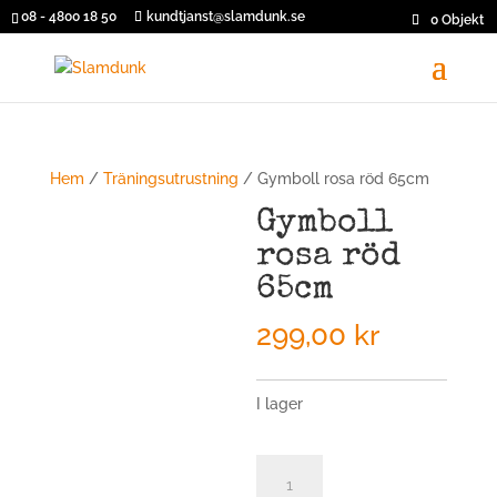
08 - 4800 18 50
kundtjanst@slamdunk.se
0 Objekt
Hem
/
Träningsutrustning
/ Gymboll rosa röd 65cm
Gymboll
rosa röd
65cm
299,00
kr
I lager
Gymboll
rosa