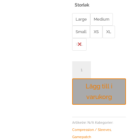
Storlek
Large
Medium
Small
XS
XL
XXL
GAMEPATCH
KOMPRESSION
ARM
Lägg till i
SLEEVE
VIT
varukorg
mängd
Artikelnr:
N/A
Kategorier:
Compression / Sleeves
,
Gamepatch