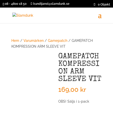
08 - 4800 18 50
kundtjanst@slamdunk.se
0 Objekt
Hem
/
Varumärken
/
Gamepatch
/ GAMEPATCH
KOMPRESSION ARM SLEEVE VIT
GAMEPATCH
KOMPRESSI
ON ARM
SLEEVE VIT
169,00
kr
OBS! Säljs i 1-pack