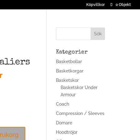
Köpvillkor
0 Objekt
Kategorier
aliers
Basketbollar
Basketkorgar
Det
r
gliga
nuvarande
Basketskor
priset
Basketskor Under
är:
Armour
r.
99,00 kr.
Coach
Compression / Sleeves
Domare
Hoodtröjor
arukorg