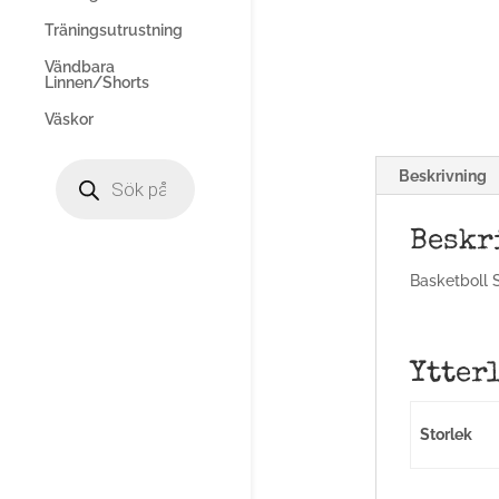
Träningsutrustning
Vändbara
Linnen/Shorts
Väskor
Products
Beskrivning
search
Beskr
Basketboll S
Ytter
Storlek