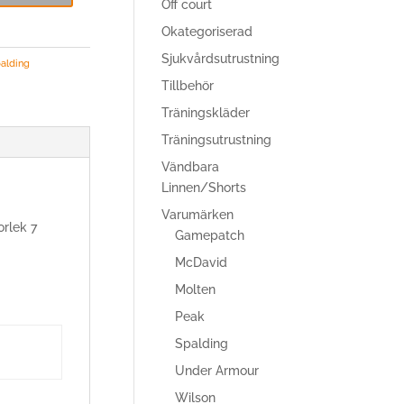
Off court
Okategoriserad
Sjukvårdsutrustning
alding
Tillbehör
Träningskläder
Träningsutrustning
Vändbara
Linnen/Shorts
Varumärken
orlek 7
Gamepatch
McDavid
Molten
Peak
Spalding
Under Armour
Wilson