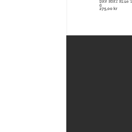
DRV BSKT Blue 
6
275,00
kr