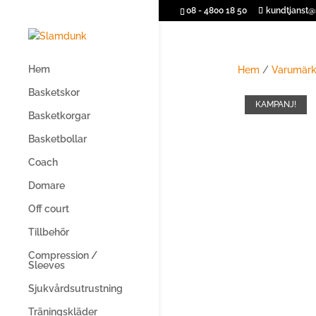
08 - 4800 18 50
kundtjanst
Hem
Hem
/
Varumär
Basketskor
KAMPANJ!
Basketkorgar
Basketbollar
Coach
Domare
Off court
Tillbehör
Compression /
Sleeves
Sjukvårdsutrustning
Träningskläder