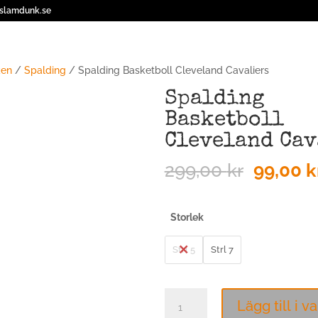
@slamdunk.se
ken
/
Spalding
/ Spalding Basketboll Cleveland Cavaliers
Spalding
Basketboll
Cleveland Cav
Det
299,00
kr
99,00
k
ursprun
priset
var:
Storlek
299,00 k
Strl 5
Strl 7
Spalding
Lägg till i v
Basketboll