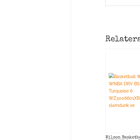
Relater
Wilson Basketb