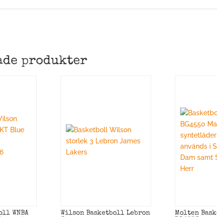
ade produkter
oll WNBA
Wilson Basketboll Lebron
Molten Bask