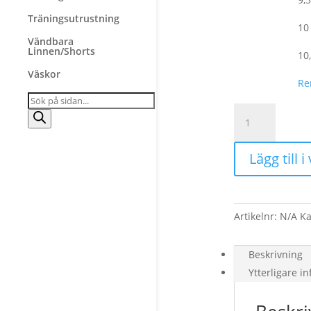
Träningsutrustning
10 
Vändbara
Linnen/Shorts
10,
Väskor
Re
Products
search
Under
Armour
Clutch
Lägg till 
fit
drive
3
low
Artikelnr:
N/A
Ka
mängd
Beskrivning
Ytterligare i