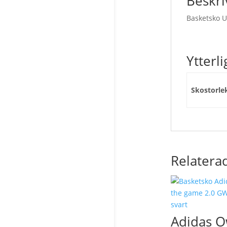
Beskri
Basketsko U
Ytterl
Skostorle
Relatera
Adidas 