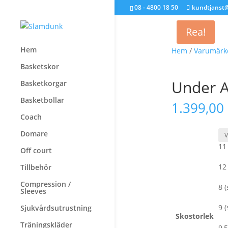
08 - 4800 18 50
kundtjanst
Rea!
Hem
Hem
/
Varumärk
Basketskor
Under A
Basketkorgar
Basketbollar
1.399,00
Coach
Domare
11
Off court
12
Tillbehör
Compression /
8 (
Sleeves
9 (
Sjukvårdsutrustning
Skostorlek
Träningskläder
9,5