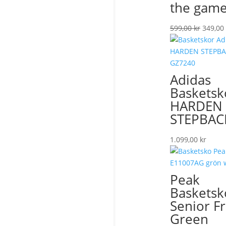
the game
Det
599,00
kr
349,00
urspru
priset
var:
599,00 
Adidas
Basketsk
HARDEN
STEPBAC
1.099,00
kr
Peak
Basketsk
Senior F
Green