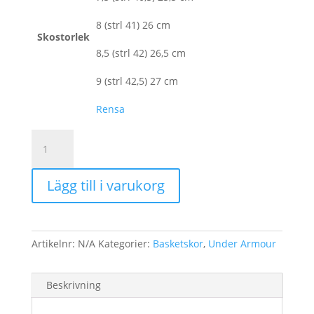
8 (strl 41) 26 cm
Skostorlek
8,5 (strl 42) 26,5 cm
9 (strl 42,5) 27 cm
Rensa
Under
Armour
Baskoetsko
Lägg till i varukorg
Get
B
ZEE
svart
Artikelnr:
N/A
Kategorier:
Basketskor
,
Under Armour
mängd
Beskrivning