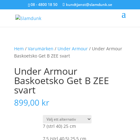
08 - 4800 18 50
kundtjanst@slamdunk.se
Hem
/
Varumärken
/
Under Armour
/ Under Armour
Baskoetsko Get B ZEE svart
Under Armour
Baskoetsko Get B ZEE
svart
899,00
kr
7 (strl 40) 25 cm
7,5 (strl 40,5) 25,5 cm