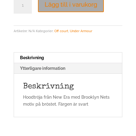
New
Lägg till i varukorg
Era
Hoodtröja
Brooklyn
Nets
Artikelnr:
N/A
Kategorier:
Off court
,
Under Armour
mängd
Beskrivning
Ytterligare information
Beskrivning
Hoodtröja från New Era med Brooklyn Nets
motiv på bröstet. Färgen är svart