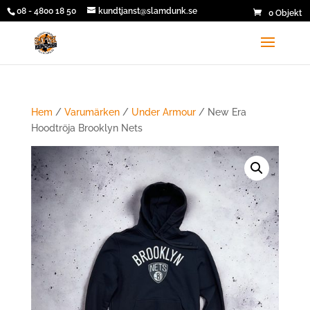
08 - 4800 18 50
kundtjanst@slamdunk.se
0 Objekt
Hem
/
Varumärken
/
Under Armour
/ New Era
Hoodtröja Brooklyn Nets