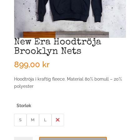
New Era Hoodtröja
Brooklyn Nets
899,00
kr
Hoodtröja i kraftig fleece. Material 80% bomull – 20%
polyester
Storlek
S
M
L
XL