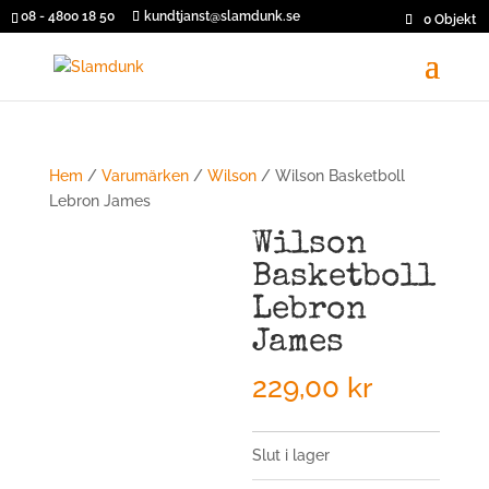
08 - 4800 18 50
kundtjanst@slamdunk.se
0 Objekt
Hem
/
Varumärken
/
Wilson
/ Wilson Basketboll
Lebron James
Wilson
Basketboll
Lebron
James
229,00
kr
Slut i lager