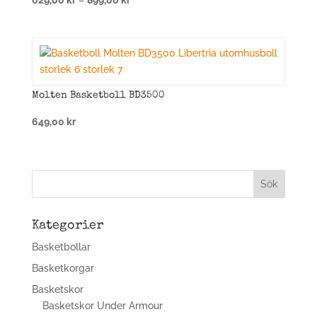
629,00
kr
–
899,00
kr
629,00 kr
till
899,00 kr
Molten Basketboll BD3500
649,00
kr
Kategorier
Basketbollar
Basketkorgar
Basketskor
Basketskor Under Armour