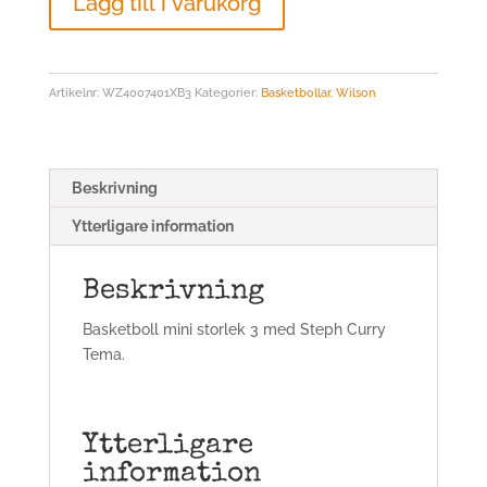
Lägg till i varukorg
Basketboll
Steph
Curry
storlek
Artikelnr:
WZ4007401XB3
Kategorier:
Basketbollar
,
Wilson
3
mängd
Beskrivning
Ytterligare information
Beskrivning
Basketboll mini storlek 3 med Steph Curry
Tema.
Ytterligare
information