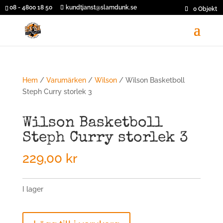
08 - 4800 18 50
kundtjanst@slamdunk.se
0 Objekt
Hem
/
Varumärken
/
Wilson
/ Wilson Basketboll
Steph Curry storlek 3
Wilson Basketboll
Steph Curry storlek 3
229,00
kr
I lager
Wilson